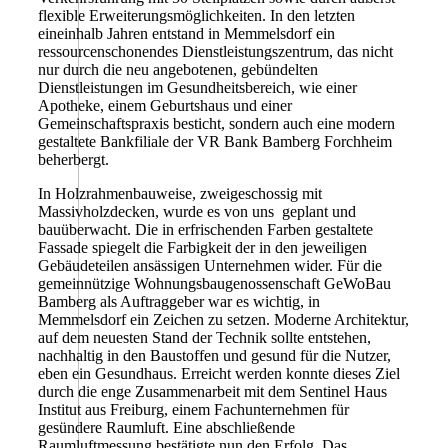
flexible Erweiterungsmöglichkeiten. In den letzten
eineinhalb Jahren entstand in Memmelsdorf ein
ressourcenschonendes
Dienstleistungszentrum, das nicht
nur durch die neu angebotenen, gebündelten
Dienstleistungen im
Gesundheitsbereich, wie einer
Apotheke, einem Geburtshaus und einer
Gemeinschaftspraxis
besticht, sondern auch eine modern
gestaltete Bankfiliale der VR Bank Bamberg Forchheim
beherbergt.
In Holzrahmenbauweise,
zweigeschossig mit
Massivholzdecken, wurde es von uns
geplant und
bauüberwacht. Die in erfrischenden Farben gestaltete
Fassade spiegelt
die Farbigkeit der in den jeweiligen
Gebäudeteilen ansässigen Unternehmen wider.
Für die
gemeinnützige Wohnungsbaugenossenschaft GeWoBau
Bamberg als Auftraggeber war es wichtig,
in
Memmelsdorf ein Zeichen zu setzen. Moderne Architektur,
auf dem neuesten Stand der Technik sollte
entstehen,
nachhaltig in den Baustoffen und gesund für die Nutzer,
eben ein Gesundhaus.
Erreicht werden konnte dieses Ziel
durch die enge Zusammenarbeit mit dem
Sentinel Haus
Institut aus Freiburg, einem Fachunternehmen für
gesündere Raumluft. Eine abschließende
Raumluftmessung bestätigte nun den Erfolg. Das