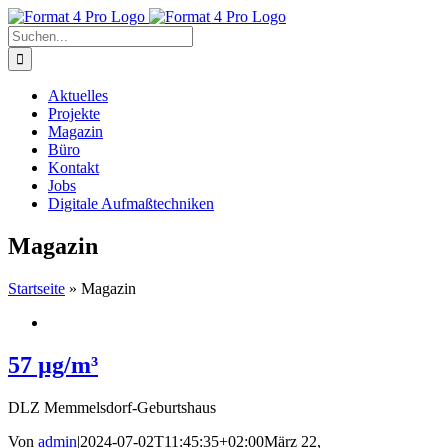
Zum
Inhalt
Suche
springen
nach:
Aktuelles
Projekte
Magazin
Büro
Kontakt
Jobs
Digitale Aufmaßtechniken
Magazin
Startseite
»
Magazin
57 µg/m³
DLZ Memmelsdorf-Geburtshaus
Von
admin
|
2024-07-02T11:45:35+02:00
März 22,